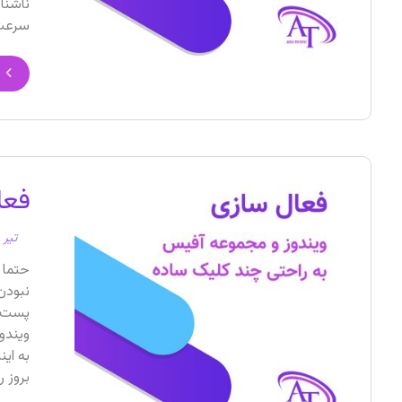
ناشنا
سرعت 
فعا
تیر ۲۸, ۱۴۰۲
حتما 
نبودن
پست م
ویندو
به ای
بروز ر