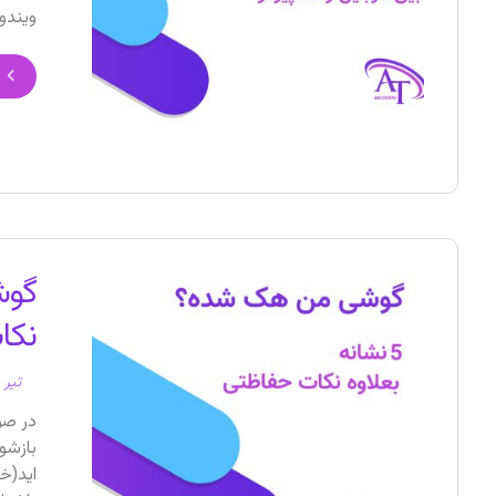
ویندو
نکا
تیر ۲۸, ۱۴۰۲
در صو
اید(خ